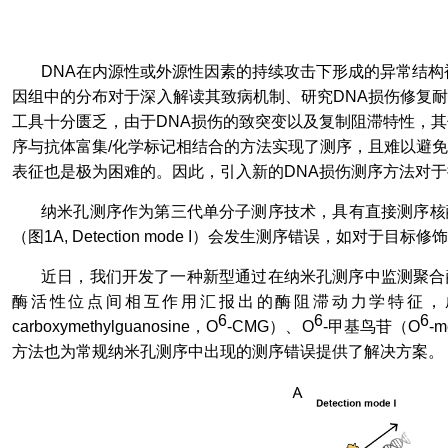
DNA
在内源性或外源性因素的持续攻击下形成的异常结构
因组中的分布对于深入解读其致病机制、研究
DNA
损伤修复
工具十分匮乏，由于
DNA
损伤的致突变以及复制阻滞特性，其
序与抗体富集
/
化学标记相结合的方法实现了测序，且难以避免
表征也是极为困难的。因此，引入新的
DNA
损伤测序方法对于
纳米孔测序作为第三代单分子测序技术，具有直接测序核
（图
1A, Detection mode
I
）会发生测序错误，如对于目标修饰
近日，我们开发了一种新型通过在纳米孔测序中监测聚合
酶活性位点间相互作用汇报出的酶阻滞动力学特征，
6
6
6
carboxymethylguanosine
，
O
-CMG
）、
O
-
甲基鸟苷（
O
-m
方法也为常规纳米孔测序中出现的测序错误提供了解决方案。