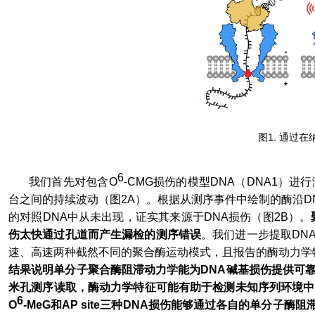
图
1.
通过在
6
我们首先对包含O
-CMG
损伤的模型
DNA
（
DNA1
）进行
台之间的持续波动（图
2A
）。根据从测序事件中绘制的酶沿
D
的对照
DNA
中从未出现，证实其来源于
DNA
损伤（图
2B
）。
伤太快通过孔道而产生漏检的测序错误
。我们进一步提取
DN
速、高速两种截然不同的聚合酶运动模式，且报告的酶动力学
结果说明单分子聚合酶阻滞动力学能为
DNA
碱基损伤提供可
米孔测序读取，酶动力学特征可能有助于检测未知序列环境中
6
O
-MeG
和
AP site
三种
DNA
损伤能够通过各自的单分子酶阻