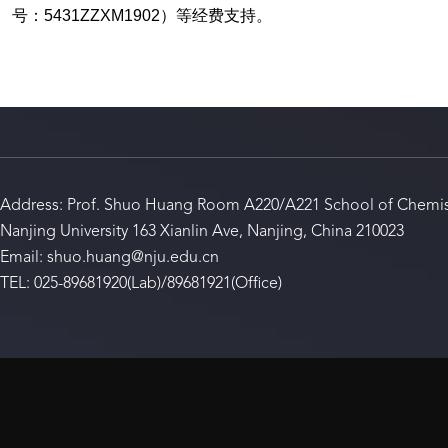
号：
5431ZZXM1902
）等经费支持。
Address: Prof. Shuo Huang Room A220/A221 School of Chemis
Nanjing University 163 Xianlin Ave, Nanjing, China 210023
Email: shuo.huang@nju.edu.cn
TEL: 025-89681920(Lab)/89681921(Office)