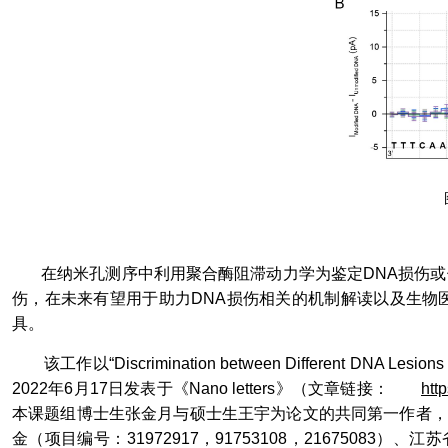
在纳米孔测序中利用聚合酶阻滞动力学为鉴定
DNA
损伤或
伤，在未来有望用于助力
DNA
损伤相关的机制解读以及生物
具。
该工作以“
Discrimination between Different DNA Lesions
2022
年
6
月
17
日发表于《
Nano letters
》（文章链接：
htt
本课题组博士生张金月与硕士生王宇为论文的共同第一作者，
金（项目编号：
31972917
，
91753108
，
21675083
）、江苏