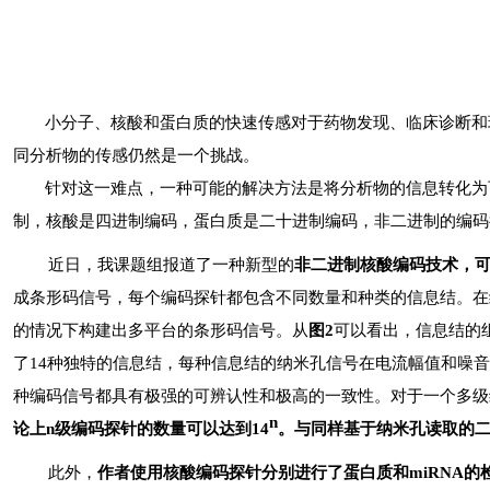
小分子、核酸和蛋白质的快速传感对于药物发现、临床诊断和
同分析物的传感仍然是一个挑战。
针对这一难点，一种可能的解决方法是将分析物的信息转化为
制，核酸是四进制编码，蛋白质是二十进制编码，非二进制的编码
近日，我课题组报道了一种新型的
非二进制核酸编码技术，
成条形码信号，每个编码探针都包含不同数量和种类的信息结。在
的情况下构建出多平台的条形码信号。从
图
2
可以看出，信息结的
了
14
种独特的信息结，每种信息结的纳米孔信号在电流幅值和噪音
种编码信号都具有极强的可辨认性和极高的一致性。对于一个多级
n
论上
n
级编码探针的数量可以达到
14
。与同样基于纳米孔读取的
此外，
作者使用核酸编码探针分别进行了蛋白质和
miRNA
的