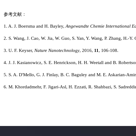
参考文献：
1. A. J. Boersma and H. Bayley,
Angewandte Chemie International Ed
2. S. Wang, J. Cao, W. Jia, W. Guo, S. Yan, Y. Wang, P. Zhang, H.-Y
3. U. F. Keyser,
Nature Nanotechnology
, 2016,
11
, 106-108.
4. J. J. Kasianowicz, S. E. Henrickson, H. H. Weetall and B. Roberts
5. S. A. D'Mello, G. J. Finlay, B. C. Baguley and M. E. Askarian-Amir
6. M. Khordadmehr, F. Jigari-Asl, H. Ezzati, R. Shahbazi, S. Sadreddi