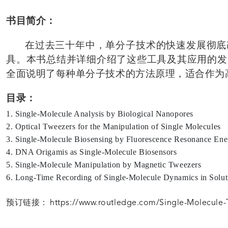
书目简介：
在过去三十年中，单分子技术的快速发展彻底
具。本书总结并详细介绍了这些工具及其应用的发
全面说明了每种单分子技术的方法原理，适合作为
目录：
1. Single-Molecule Analysis by Biological Nanopores
2. Optical Tweezers for the Manipulation of Single Molecules
3. Single-Molecule Biosensing by Fluorescence Resonance En
4. DNA Origamis as Single-Molecule Biosensors
5. Single-Molecule Manipulation by Magnetic Tweezers
6. Long-Time Recording of Single-Molecule Dynamics in Solu
预订链接：
https://www.routledge.com/Single-Molecule-