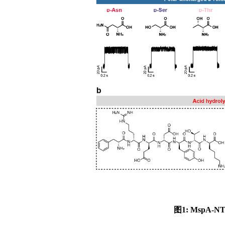
图
1: MspA-NT