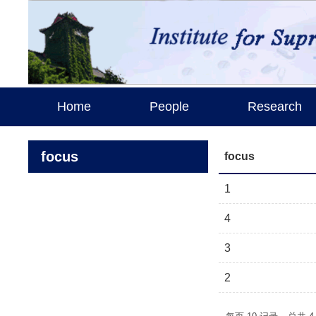
Home
People
Research
focus
focus
1
4
3
2