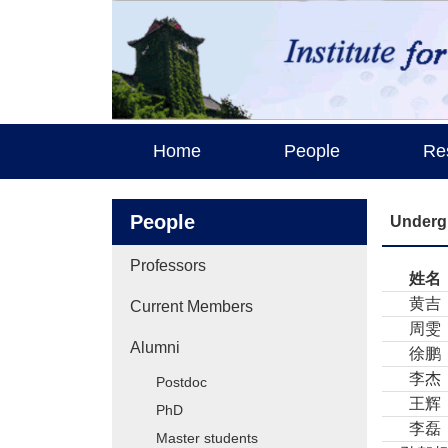
Home
People
Re
People
Underg
Professors
姓名
黄吉
Current Members
周雯
Alumni
徐鹏
李杰
Postdoc
王辉
PhD
李磊
Master students