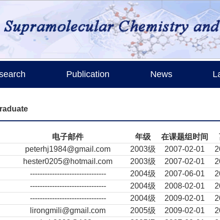
search
Publication
News
L
raduate
电子邮件
年级
在课题组时间
peterhj1984@gmail.com
2003级
2007-02-01
2
hester0205@hotmail.com
2003级
2007-02-01
2
-------------------------------
2004级
2007-06-01
2
-------------------------------
2004级
2008-02-01
2
-------------------------------
2004级
2009-02-01
2
lirongmili@gmail.com
2005级
2009-02-01
2