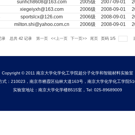
超
sunhch8608@163.com
2005级
2007-09-01
2
xiegeiyxh@163.com
2006级
2008-09-01
2
蹊
sportslcx@126.com
2006级
2008-09-01
2
milton.shi@yahoo.com.cn
2006级
2008-09-01
2
记录
总共
42
记录
第一页
<<上一页
下一页>>
尾页
页码
1
/
5
Copyright © 2011 南京大学化学化工学院超分子化学和智能材料实验室
方式：210023，南京市栖霞区仙林大道163号，南京大学化学化工学院51
实验室地址：南京大学化学楼B515室，Tel: 025-89689009