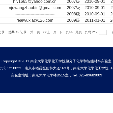
铭
hiv1663@yahoo.com.cn
2007级
2010-09-01
2
斌
njuwangzhaobin@gmail.com
2007级
2010-09-01
2
-------------------------------
2008级
2010-09-01
2
reaiwuxia@126.com
2009级
2011-01-01
2
记录
总共
42
记录
第一页
<<上一页
下一页>>
尾页
页码
2
/
5
Copyright © 2011 南京大学化学化工学院超分子化学和智能材料实验室
方式：210023，南京市栖霞区仙林大道163号，南京大学化学化工学院51
实验室地址：南京大学化学楼B515室，Tel: 025-89689009