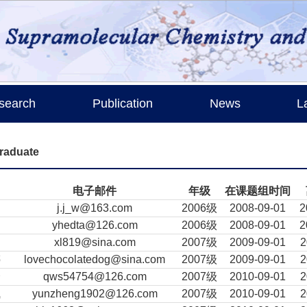
search
Publication
News
L
raduate
电子邮件
年级
在课题组时间
晶
j.j_w@163.com
2006级
2008-09-01
2
yhedta@126.com
2006级
2008-09-01
2
xl819@sina.com
2007级
2009-09-01
2
婷
lovechocolatedog@sina.com
2007级
2009-09-01
2
舒
qws54754@126.com
2007级
2010-09-01
2
飞
yunzheng1902@126.com
2007级
2010-09-01
2