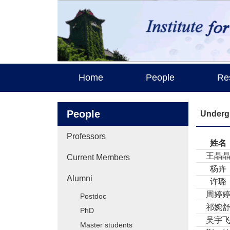
Home
People
Re
People
Underg
Professors
姓名
王晶
Current Members
杨卉
Alumni
许璐
周婷
Postdoc
祁婉
PhD
吴宇
Master students