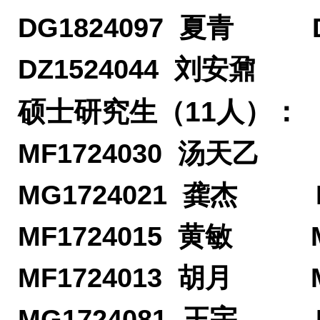
DG1824097
夏青 DG1
DZ1524044
刘安鼐
硕士研究生（11人）：
MF1724030
汤天乙 MF
MG1724021
龚杰 MF1
MF1724015
黄敏 MG1
MF1724013
胡月 MG1
MG1724081
王宇 MG1