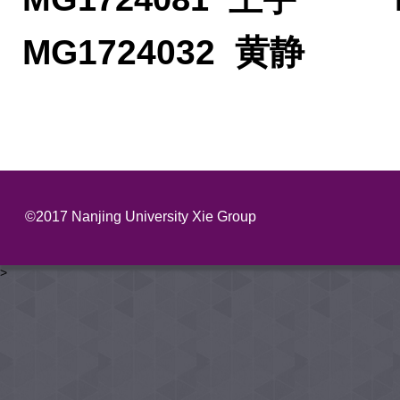
MG1724032
黄静
©2017 Nanjing University Xie Group
>