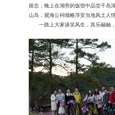
留念；晚上在湖旁的饭馆中品尝千岛湖
山岛，观海公祠领略淳安当地风土人情
一路上大家谈笑风生，其乐融融，既