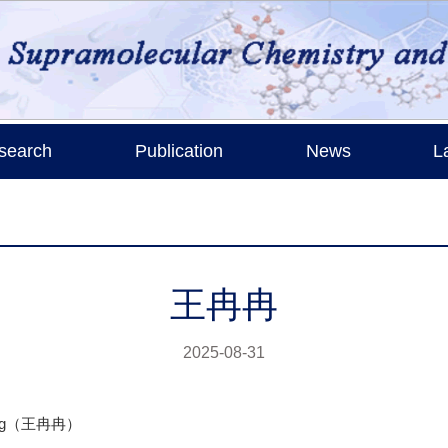
search
Publication
News
L
王冉冉
2025-08-31
ang（王冉冉）