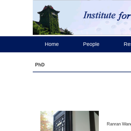
Home
People
Re
PhD
Ranran W