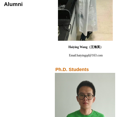
Alumni
Haiying Wang
（王海英）
Email:
haiyingqd@163.com
Ph.
D. Students