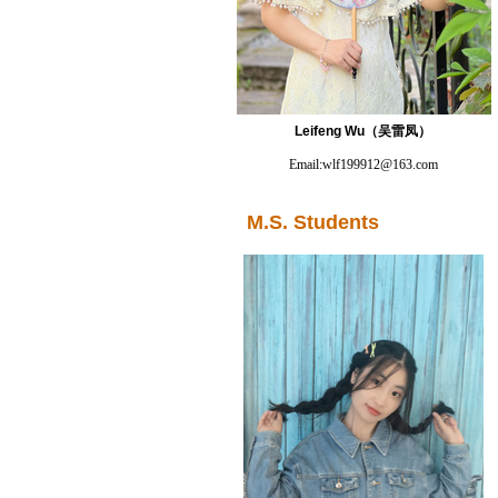
Leifeng Wu
（吴雷凤）
Email:
wlf199912@163.com
M.S. Students