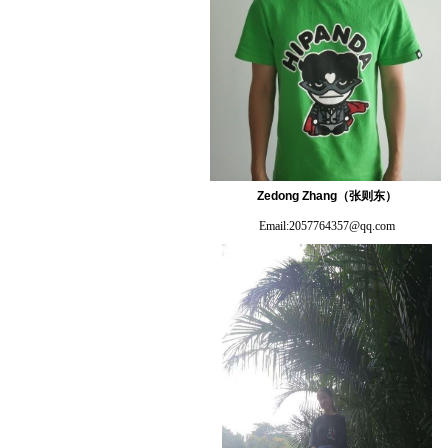
Zedong Zhang
（张则东）
Email:
2057764357@qq.com