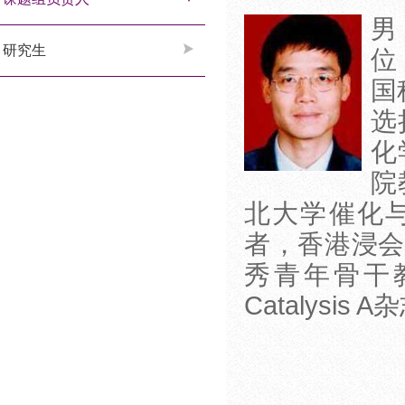
男
研究生
位
国
选
化
院
北大学催化
者，香港浸会
秀青年骨干教师
Catalysis