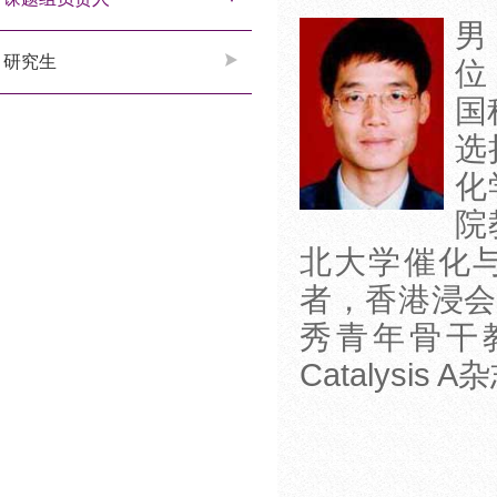
男
研究生
位
国
选
化
院
北大学催化
者，香港浸会
秀青年骨干教师
Catalysis