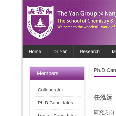
Home
Dr Yan
Research
M
Ph.D Can
Members
Collaborator
任泓远
Ph.D Candidates
研究方向
Master Candidates