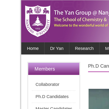
Home
Dr Yan
Research
M
Ph.D Can
Members
Collaborator
Ph.D Candidates
Master Candidates