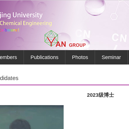
embers
Publications
Photos
Seminar
didates
2023级博士