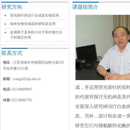
研究方向
课题组简介
荧光探针的设计合成及生物应用
纳米生物传感器的研制及应用
金属离子及有机小分子和生物大分
子的相互作用
联系方式
地址
：江苏省南京市栖霞区仙林大道163
号化学楼A511室
邮箱
：
wangzl@nju.edu.cn
成，并运用荧光探针的实
电话:
025-89689007
的代谢并探讨无机砷及其
传真
:
0
25-89687761
全面深入研究砷治疗白血
息。另外，设计和合成一
研究它们与脯氨酸羟化酶