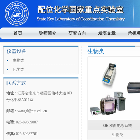
首页
导师简介
研究方向
发表文章
承担
生物类
仪器设备
生物类
化学类
联系方式
地址
：江苏省南京市栖霞区仙林大道163
号化学楼A511室
邮箱
：
wangzl@nju.edu.cn
电话:
025-89689007
GE 双向电泳系统
传真
:
0
25-89687761
生物类