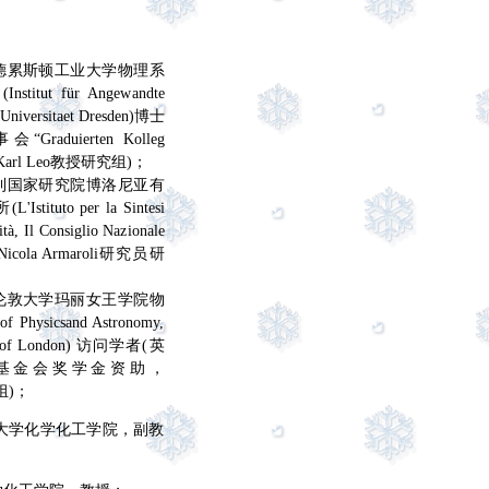
2 德国德累斯顿工业大学物理系
ut für Angewandte
e Universitaet Dresden)博士
“Graduierten Kolleg
arl Leo教授研究组)；
1 意大利国家研究院博洛尼亚有
tuto per la Sintesi
ità, Il Consiglio Nazionale
(Nicola Armaroli研究员研
0 英国伦敦大学玛丽女王学院物
hysicsand Astronomy,
ity of London) 访问学者
(
英
rust”基金会奖学金
资助，
究组)；
2 南京大学化学化工学院，副教