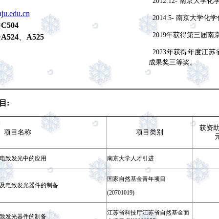
2012.12- 南京大
ju.edu.cn
2014.5- 南京大学
楼
C504
2019年
获得第三届南京
楼
A524
、
A525
2023
年获得
年度江苏
成果奖三等奖。
目:
获资助
项目名称
项目类别
电致发光中的应用
南京大学人才引进
国家自然基金青年项目
及电致发光器件的制备
(20701019)
江苏省科技厅江苏省自然基金面
致发光器件的制备