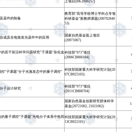
上项目(BK2008257)
教育部“高等学校博士学科点专项
及器件的制备
科研基金”新教师课题(200702840
53)
国家自然基金面上项目
合成及在电致发光器件中的应用
(20971067)
中的若干前沿科学问题研究”子课题“杂化金
科技部“973”项目
(2006CB806104)
科技部国家重大科学研究计划(20
控”子课题“分子光激发态中的量子调控”
07CB925103)
科技部“973”项目
分子设计研究
(2011CB808704)
国家自然基金创新研究群体科学
1
基金(20721002, 21021062)
旋的量子调控”子课题“光电分子体系中电荷
科技部国家重大科学研究计划(20
13CB922101)