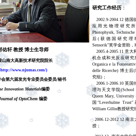
研究工作经历
：
2002.9-2004.1
应用光物理研究所(Instit
Pho
tophysik, Technisch
后(
获德国研究
理事会
Sensorik”奖学金
资助，K
郑佑轩 教授
博士生导师
2005.4-2005.1
机合成和光反应研究所(L'Isti
鞍山南大高新技术研究院院长
Organica e la Fotoreattiv
(
http://www.njumas.com/)
delle Ricerche) 博士后
究组)；
学会第六届发光专业委员会委员/秘书
2006.1-2006.1
e Innovation Materials
编委
理与天文学院(School of P
Queen Mary, Univers
Journal of OptoChem
编委
国“Leverhulme T
William Gillin教授研
2006.12-2012.1
授；