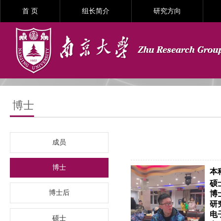
首 页
组长简介
研究方向
博士
成员
博士
本
硕
博士后
博
研
电
硕士