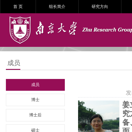
首 页
组长简介
研究方向
成员
成员
发
博士
姜
究
博士后
备
面
硕士