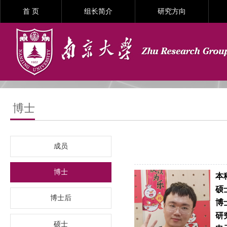
首 页
组长简介
研究方向
博士
成员
博士
本
硕
博士后
博
研
硕士