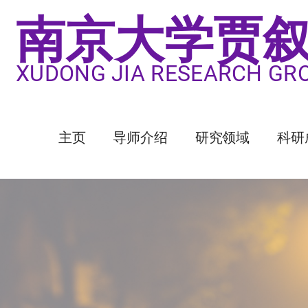
S
南京大学贾
k
i
p
XUDONG JIA RESEARCH GRO
t
o
c
o
主页
导师介绍
研究领域
科研
n
t
e
n
t