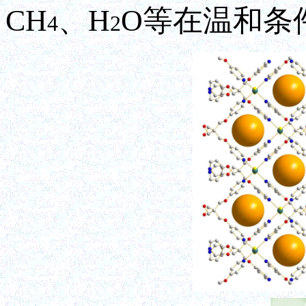
CH
、H
O等在温和条
4
2