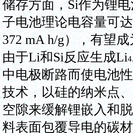
储存方面，Si作为锂
子电池理论电容量可达~4
372 mA h/g）
由于Li和Si反应生成Li
4
中电极断路而使电池性
技术，以硅的纳米点、
空隙来缓解锂嵌入和脱
料表面包覆导电的碳材