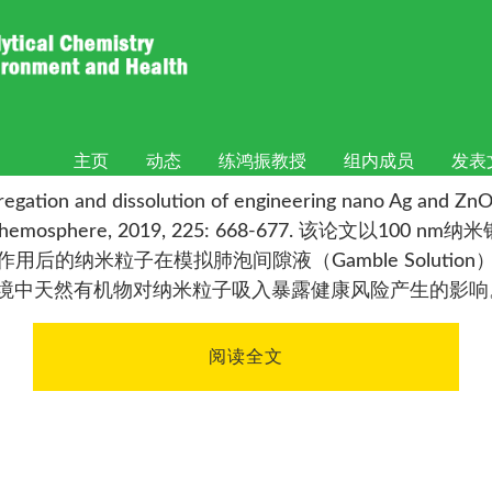
钟来进的论文在Chemosphere
主页
动态
练鸿振教授
组内成员
发表
issolution of engineering nano Ag and ZnO pretr
uids”发表于Chemosphere, 2019, 225: 668-677. 该
粒子在模拟肺泡间隙液（Gamble Solution）和模拟溶酶体
露环境中天然有机物对纳米粒子吸入暴露健康风险产生的影响
阅读全文