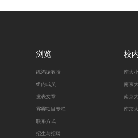
浏览
校
练鸿振教授
南大
组内成员
南京
发表文章
南京
雾霾项目专栏
南京
联系方式
招生与招聘