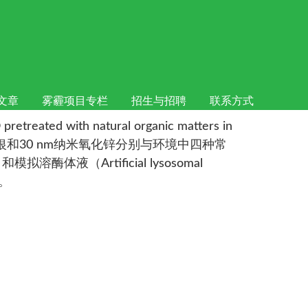
上发表
文章
雾霾项目专栏
招生与招聘
联系方式
eated with natural organic matters in
论文以100 nm纳米银和30 nm纳米氧化锌分别与环境中四种常
液（Artificial lysosomal
。