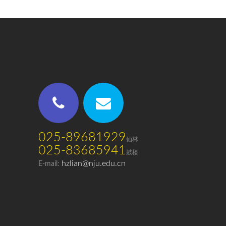
025-89681929
仙林
025-83685941
鼓楼
hzlian@nju.edu.cn
E-mail: