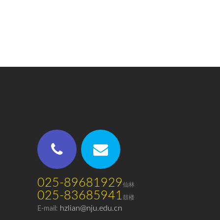
025-89681929
仙林
025-83685941
鼓楼
hzlian@nju.edu.cn
E-mail: