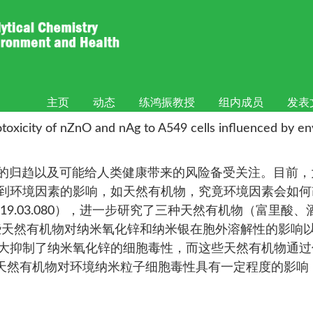
被Journal of nanoparticle r
主页
动态
练鸿振教授
组内成员
发表
O and nAg to A549 cells influenced by environ
归趋以及可能给人类健康带来的风险备受关注。目前，
到环境因素的影响，如天然有机物，究竟环境因素会如何
sphere.2019.03.080），进一步研究了三种天然有机
这些天然有机物对纳米氧化锌和纳米银在胞外溶解性的影响
大抑制了纳米氧化锌的细胞毒性，而这些天然有机物通过
天然有机物对环境纳米粒子细胞毒性具有一定程度的影响