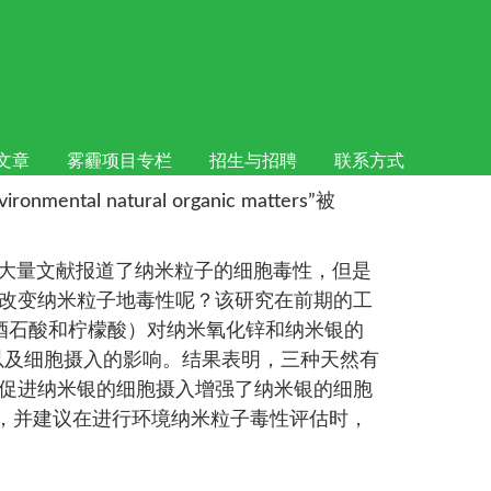
esearch接受
文章
雾霾项目专栏
招生与招聘
联系方式
mental natural organic matters”被
大量文献报道了纳米粒子的细胞毒性，但是
改变纳米粒子地毒性呢？该研究在前期的工
物（富里酸、酒石酸和柠檬酸）对纳米氧化锌和纳米银的
以及细胞摄入的影响。结果表明，三种天然有
促进纳米银的细胞摄入增强了纳米银的细胞
，并建议在进行环境纳米粒子毒性评估时，