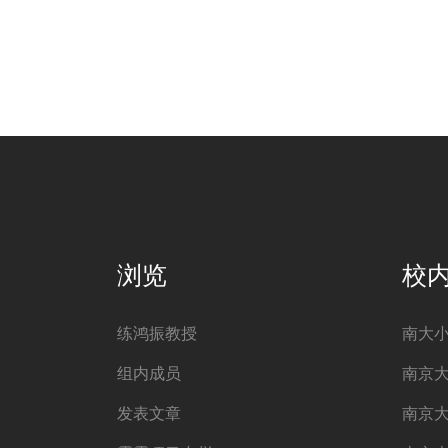
浏览
校
练鸿振教授
南大
组内成员
南京
发表文章
南京