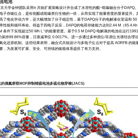
流电池
团队采用π 共轭扩展策略设计并合成了水溶性的醌−吡嗪融合分子DAPQ。
电子存储位点，是传统醌或吡嗪类衍生物的一倍，从而实现了能量密度的显著提升。
高了电化学动力学，还大幅增加了分子稳定性，基于DAPQ分子的电解液在室温和 50
性能和循环寿命。得益于四电子反应，DAPQ的电荷存储能力达到2.44 M（65.4 Ah
6 M 条件下实现超过50 Wh L⁻¹的能量密度。基于0.5 M DAPQ 电解液的电池在运行199
后仍保持99.86%容量，日衰减率仅 0.0017%。进一步通过多种原位/非原位光谱结合理
氧化还原机制。这些结果表明，融合式共轭设计与多电子位点对于提高 AORFB 的能
要，为发展可扩展、安全、可持续的储能体系提供了有力支持。
点的偶氮桥联MOF抑制锂硫电池多硫化物穿梭(JACS)