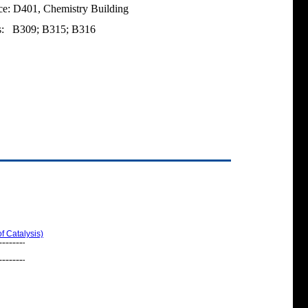
ce: D401, Chemistry Building
s: B309; B315; B316
talysis)