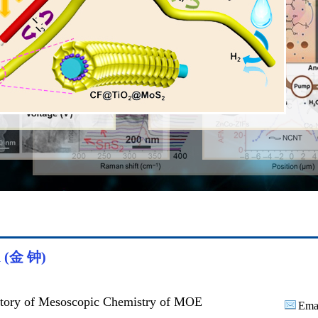
n
(金 钟)
tory of Mesoscopic Chemistry of MOE
Emai