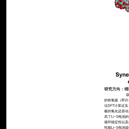
研究方向：锂
该研究设计并
的锆氧簇（即Z
论DFT计算证
极的氧化还原动
高了Li−S电
循环稳定性以及
性能Li−S电