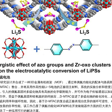
硫电池
合成了一种3D金属有机框架（MOF），通过将偶氮功能化的配体与路易
r-MTAC）整合，并将其用作高性能Li−S电池的正极宿主材料。系统的实验分析和密度
实，引入的偶氮基团对多硫化物具有高效的化学吸附能力，并可作为电子传输通道以加
力学。受益于偶氮基团和锆氧簇的协同效应，Zr-MTAC促进了多硫化物的催化转化，
池的硫利用率和循环性能。因此，基于Zr-MTAC的复合硫正极表现出优异的循环可逆性、
改善的倍率性能。该工作凸显了偶氮功能化MOF材料在开发储能器件方面的巨大潜力
池提供了一种实用可行的解决方案。