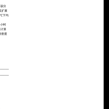
该分
其扩展
 ℃下均
1小时
论计算
量密度