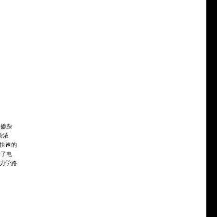
掺杂
掺杂浓
单快速的
升了电
动力学路