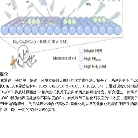
催化
简单、快速、环境友好且无能耗的化学置换法，制备了一系列具有不同Co
u₂O/Cu异质结材料（Cox−Cu₂O/Cu, x = 0.05、0.10或0.34）。通过调控Co的
Cu₂O/Cu异质结界面处Co掺杂形式从原子态向单质态的可控转变。研究通过一种简
u₂O/Cu异质结界面处掺杂不同浓度的Co，有效调节了催化剂表面的*H浓度，进而提
产NH₃的选择性，为后续设计和合成高效Cu基催化剂以及优化催化剂表面*H产生的
RR性能，提供一定的实验和理论参考。