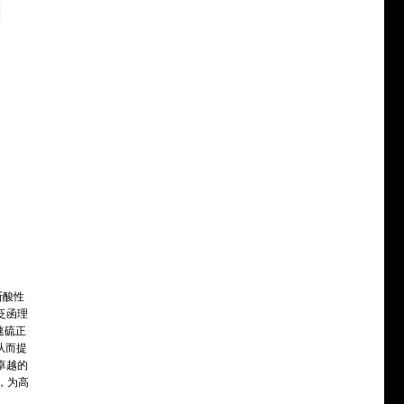
斯酸性
泛函理
速硫正
从而提
卓越的
，为高