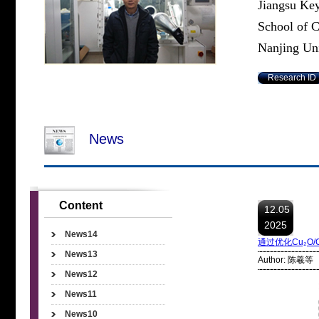
Jiangsu Ke
School of 
Nanjing Uni
Research ID
News
Content
12.05
2025
News14
通过优化Cu₂O/
News13
Author: 陈羲等
News12
News11
News10