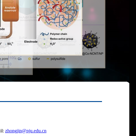
l:
zhongjin@nju.edu.cn