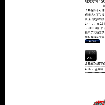
研究方向：液
南京大学金钟
子具备四个可逆
稠环结构不仅提
表现出优异的倍率
L⁻¹），并在0.
（2300 圈）
揭示了其稳定的
和长寿命至关重
more
11.20
2025
含稳固Zr₆簇节
Author: 孟伟等