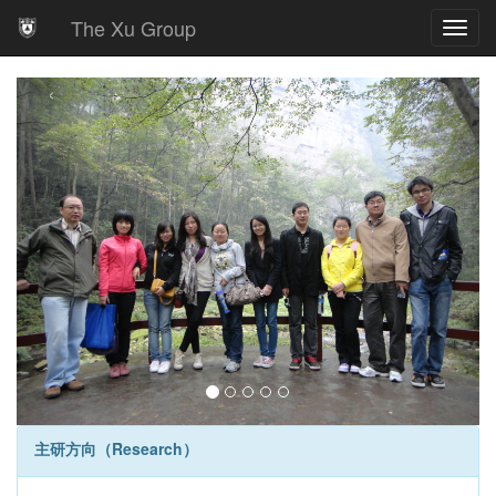
The Xu Group
Toggl
navig
‹
›
主研方向（Research）