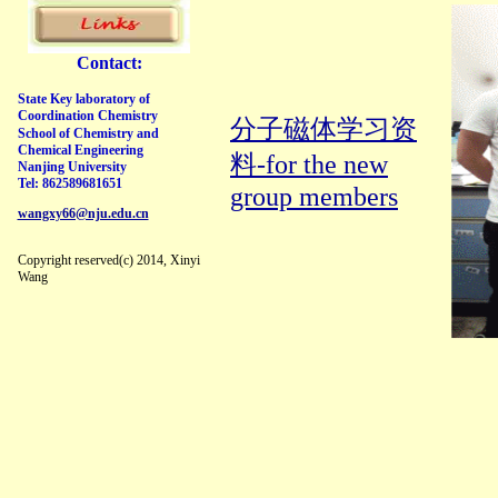
祝贺孙宇辰同学获得“江苏省
祝贺李刚同学获得博士中期考
Contact:
祝贺李英莲获得硕士中期考核
祝贺李鸿庆同学获得博士学位
State Key laboratory of
Coordination Chemistry
祝贺李鸿庆Inorg. Chem.(2022
分子磁体学习资
School of Chemistry and
祝贺李鸿庆Inorg. Chem.(2022
Chemical Engineering
料-for the new
Nanjing University
祝贺邵东Chin. J. Inorg. (202
Tel: 862589681651
group members
祝贺史乐取得博士学位，祝前
wangxy66@nju.edu.cn
祝贺王康杰取得硕士学位，祝
祝贺史乐Angew. Chem. Int.
Copyright reserved(c) 2014, Xinyi
Wang
祝贺邵东Chin. J. Chem. 
祝贺邵东Inorg.Chem.（20
课题组新购无水无氧七路溶剂系
课题组聚餐、KTV娱乐顺利
祝新年快乐！扬帆起航！