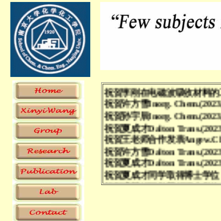
本课题组
2023年尚可招收
士后及助理研究员！欢迎
Recent Updates:
祝贺李刚在电磁波吸收材料的工作在Cera
祝贺许方雪Inorg. Chem.(2023
祝贺孙宇辰Inorg. Chem.(2023
祝贺夏成才Dalton Trans.(202
祝贺王老师合作发表Angew.Chem.In
祝贺许方雪Dalton Trans.(202
祝贺夏成才Dalton Trans.(202
祝贺夏成才同学取得博士学位
祝贺盛慧娟同学获得硕士学位
祝贺盛慧娟同学获得“国家奖
祝贺盛慧娟Inorg. Chem.(2022
祝贺邵东Dalton Trans.(2022,