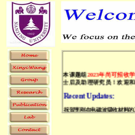
本课题组
2023年尚可招收
士后及助理研究员！欢迎
Recent Updates:
祝贺李刚在电磁波吸收材料的工作在Cera
祝贺许方雪Inorg. Chem.(2023
祝贺孙宇辰Inorg. Chem.(2023
祝贺夏成才Dalton Trans.(202
祝贺王老师合作发表Angew.Chem.In