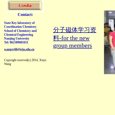
祝贺许方雪Dalton Trans.(202
祝贺夏成才Dalton Trans.(202
Contact:
祝贺夏成才同学取得博士学位
State Key laboratory of
祝贺盛慧娟同学获得硕士学位
Coordination Chemistry
分子磁体学习资
祝贺盛慧娟同学获得“国家奖
School of Chemistry and
Chemical Engineering
祝贺盛慧娟Inorg. Chem.(2022
料-for the new
Nanjing University
祝贺邵东Dalton Trans.(2022,
Tel: 862589681651
group members
祝贺孙宇辰同学获得“江苏省
wangxy66@nju.edu.cn
祝贺李刚同学获得博士中期考
Copyright reserved(c) 2014, Xinyi
祝贺李英莲获得硕士中期考核
Wang
祝贺李鸿庆同学获得博士学位
祝贺李鸿庆Inorg. Chem.(2022
祝贺李鸿庆Inorg. Chem.(2022
祝贺邵东Chin. J. Inorg. (202
祝贺史乐取得博士学位，祝前
祝贺王康杰取得硕士学位，祝
祝贺史乐Angew. Chem. Int.
祝贺邵东Chin. J. Chem. 