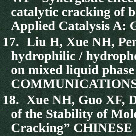
catalytic cracking of
Applied Catalysis A: 
17.
Liu H, Xue NH, Pe
hydrophilic / hydropho
on mixed liquid phase
COMMUNICATIONS 20
18.
Xue NH, Guo XF, D
of the Stability of Mol
Cracking” CHINESE 