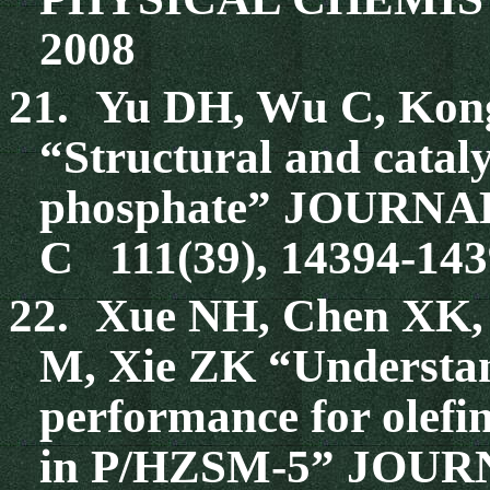
2008
21.
Yu DH, Wu C, Kong
“Structural and cataly
phosphate” JOURN
C 111(39), 14394-143
22.
Xue NH, Chen XK, 
M, Xie ZK “Understan
performance for olefi
in P/HZSM-5” JOURN