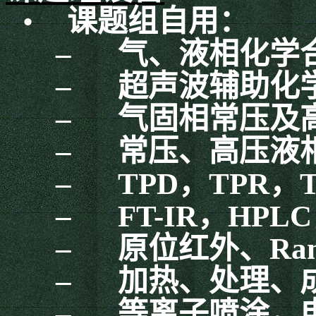
•
课题组自用：
–
气、液相化学
–
超声波辅助化
–
气固相常压及
–
常压、高压液
–
TPD
，
TPR
，
–
FT-IR
，
HPLC
–
原位红外、
Ra
–
加热、处理、
–
等离子喷涂，