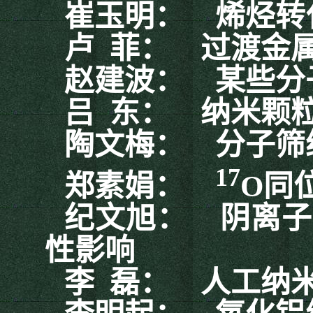
崔玉明：
烯烃转
卢
菲：
过渡金
赵建波：
某些分
吕
东：
纳米颗
陶文梅：
分子筛
17
郑素娟：
O
同
纪文旭：
阴离子
性影响
李
磊：
人工纳