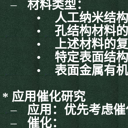
–
材料类型：
•
人工纳米结
•
孔结构材料
•
上述材料的
•
特定表面结
•
表面金属有
*
应用催化研究
–
应用：优先考虑催
–
催化：