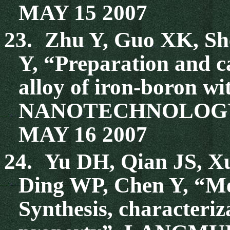
MAY 15 2007
23.
Zhu Y, Guo XK, Sh
Y, “Preparation and ca
alloy of iron-boron w
NANOTECHNOLOGY 18
MAY 16 2007
24.
Yu DH, Qian JS, X
Ding WP, Chen Y, “Me
Synthesis, characteriz