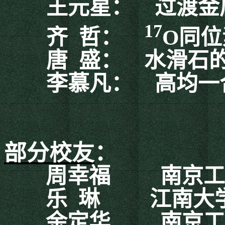
王元星：
过渡金
17
齐
哲：
O
同位
唐
盛：
水滑石
李慕凡：
高均一
部分
校友
：
周幸福
南京工
乐
琳
江南大
余定华
南京工