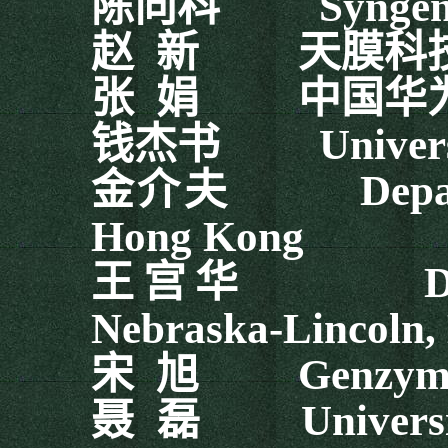
陈向科
Syngenta C
赵
新
天膜科
张
娟
中国华
钱杰书
University
金介夫
Departmen
Hong Kong
王宫华
Departme
Nebraska-Lincoln,
宋
旭
Genzyme C
聂
磊
University 