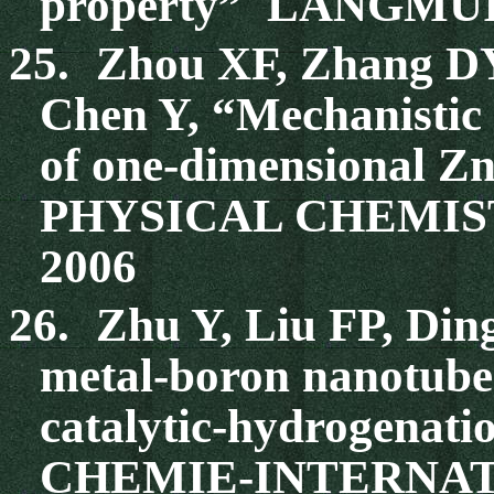
property” LANGMUIR
25.
Zhou XF, Zhang DY
Chen Y, “Mechanistic 
of one-dimensional 
PHYSICAL CHEMISTR
2006
26.
Zhu Y, Liu FP, Din
metal-boron nanotubes
catalytic-hydrogena
CHEMIE-INTERNATIO