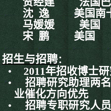
贺经建
法国巴
沈
逸
美国南
马媛媛
美国
宋
鹏
美国
招生与招聘
：
•
2011
年招收博士研
•
招聘研究助理两
业催化方向优先
•
招聘专职研究人