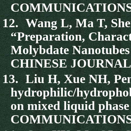
COMMUNICATIONS 46
12.
Wang L, Ma T, She
“Preparation, Characte
Molybdate Nanotubes 
CHINESE JOURNAL O
13.
Liu H, Xue NH, Pe
hydrophilic/hydrophobi
on mixed liquid phase
COMMUNICATIONS 10