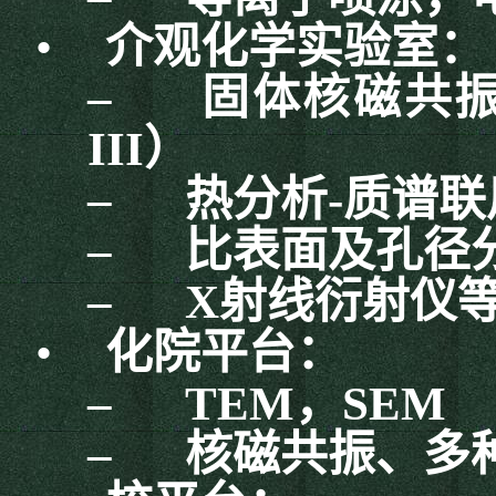
•
介观化学实验室：
–
固体核磁共
III
）
–
热分析
-
质谱联
–
比表面及孔径
–
X
射线衍射仪
•
化院平台：
–
TEM
，
SEM
–
核磁共振、多