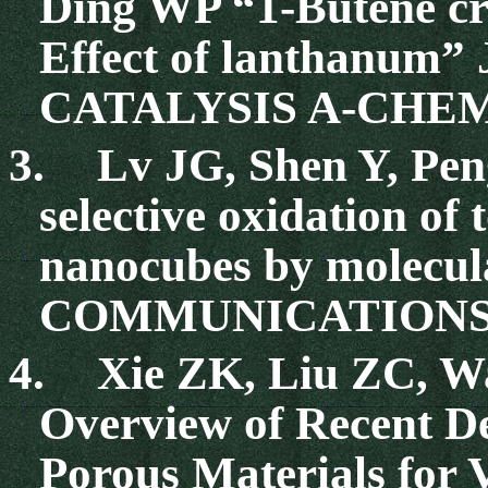
Ding WP “1-Butene cr
Effect of lanthan
CATALYSIS A-CHEMIC
3.
Lv JG, Shen Y, Pe
selective oxidation of
nanocubes by molec
COMMUNICATIONS 46
4.
Xie ZK, Liu ZC, 
Overview of Recent D
Porous Materials for 