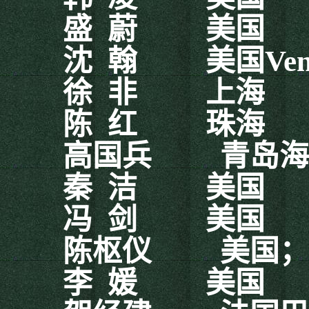
盛
蔚
美国
沈
翰
美国
Ven
徐
非
上海
陈
红
珠海
高国兵
青岛海
秦
洁
美国
冯
剑
美国
陈枢仪
美国；
李
媛
美国