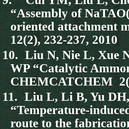
“Assembly of NaTAO(3
oriented attachmen
12(2), 232-237, 2010
10.
Liu N, Nie L, Xue
WP “Catalytic Ammon
CHEMCATCHEM 2(2)
11.
Liu L, Li B, Yu D
“Temperature-induced
route to the fabric