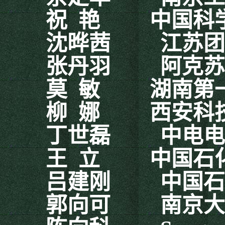
祝
艳
中国科
沈晔茜
江苏团
张丹羽
阿克苏
莫
敏
湖南第
柳
娜
西安科
丁世磊
中电电
王
立
中国石
吕建刚
中国石
郭向可
南京大