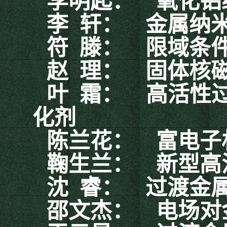
李明起：
氧化铝
李
轩：
金属纳
符
滕：
限域条
赵
理：
固体核
叶
霜：
高活性
化剂
陈兰花：
富电子
鞠生兰：
新型高
沈
睿：
过渡金
邵文杰：
电场对