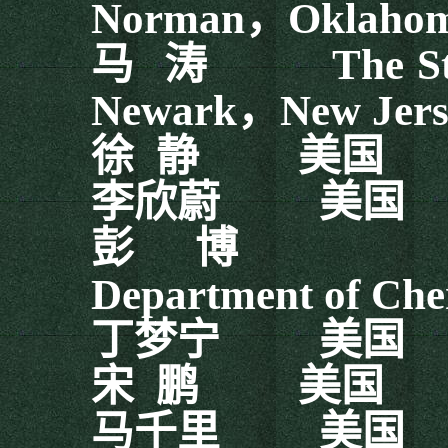
Norman
，
Oklaho
马
涛
The State 
Newark
，
New Jer
徐
静
美国
李欣蔚
美国
彭
博
Technic
Department of Che
丁梦宁
美国
宋
鹏
美国
马千里
美国