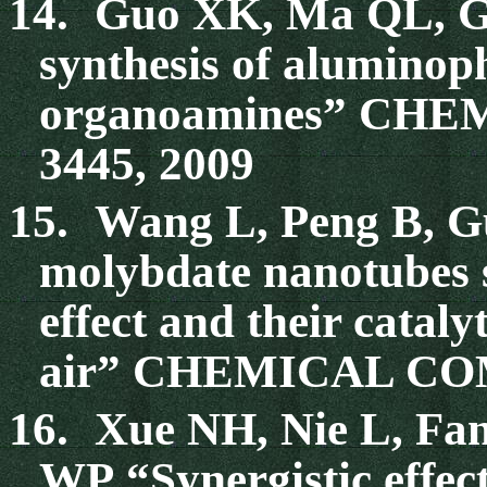
14.
Guo XK, Ma QL, G
synthesis of aluminop
organoamines” CH
3445, 2009
15.
Wang L, Peng B, G
molybdate nanotubes s
effect and their catal
air” CHEMICAL COM
16.
Xue NH, Nie L, Fa
WP “Synergistic effec