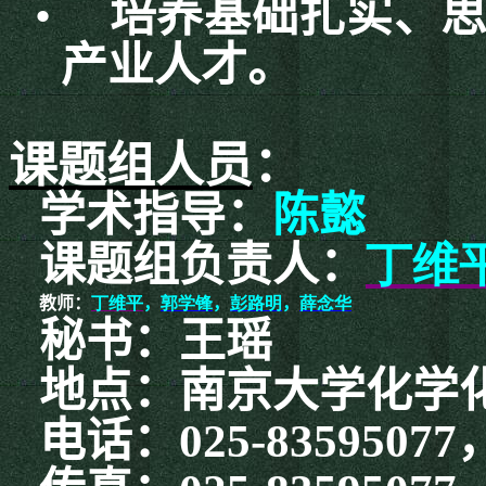
•
培养基础扎实、
产业人才。
课题组人员
：
学术指导：
陈懿
课题组负责人：
丁维
教师：
丁维平
，
郭学锋
，
彭路明
，
薛念华
秘书：王瑶
地点：南京大学化学
电话：
025-83595077