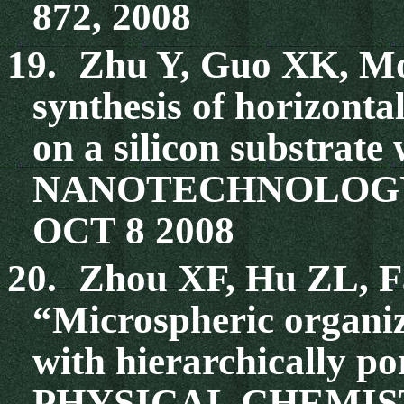
872, 2008
19.
Zhu Y, Guo XK, Mo
synthesis of horizonta
on a silicon substrate 
NANOTECHNOLOGY 19
OCT 8 2008
20.
Zhou XF, Hu ZL, F
“Microspheric organiz
with hierarchically 
PHYSICAL CHEMISTRY