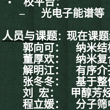
•
校平台：
–
光电子能谱等
人员与课题
现在课题
：
郭向可：
纳米结
董厚欢：
纳米复
解明江：
有序介
张冬冬：
基于整
刘
宏：
甲醇芳
程立媛：
分子筛