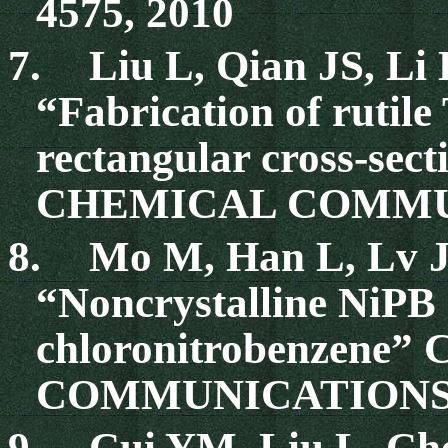
4575, 2010
7.
Liu L, Qian JS, L
“Fabrication of rutil
rectangular cross-sect
CHEMICAL COMMUNI
8.
Mo M, Han L, Lv J
“Noncrystalline NiPB 
chloronitrobenzene
COMMUNICATIONS 46
9.
Cui YM, Liu L, Ch