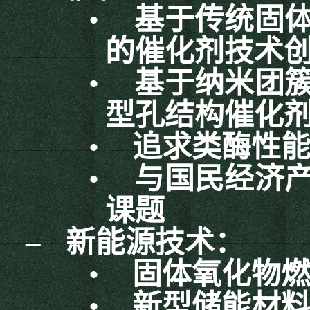
•
基于传统固
的催化剂技术
•
基于纳米团
型孔结构催化
•
追求类酶性
•
与国民经济
课题
–
新能源技术：
•
固体氧化物
•
新型储能材