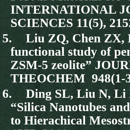
INTERNATIONAL 
SCIENCES 11(5), 21
5.
Liu ZQ, Chen ZX, 
functional study of p
ZSM-5 zeolite” J
THEOCHEM 948(1-3)
6.
Ding SL, Liu N, L
“Silica Nanotubes and
to Hierachical Meso