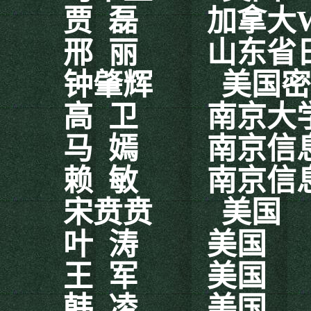
贾
磊
加拿大
邢
丽
山东省
钟肇辉
美国密
高
卫
南京大
马
嫣
南京信
赖
敏
南京信
宋贲贲
美国
叶
涛
美国
王
军
美国
韩
凌
美国